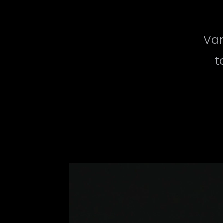
Van
t