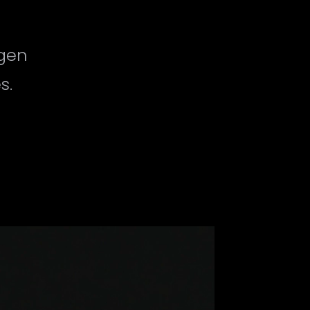
ngen
s.